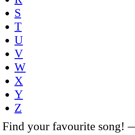
S
T
U
V
W
X
Y
Z
Find your favourite song!