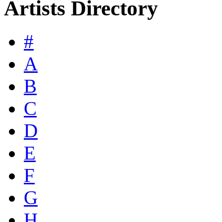
Artists Directory
#
A
B
C
D
E
F
G
H