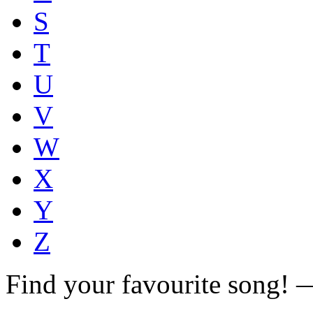
S
T
U
V
W
X
Y
Z
Find your favourite song!