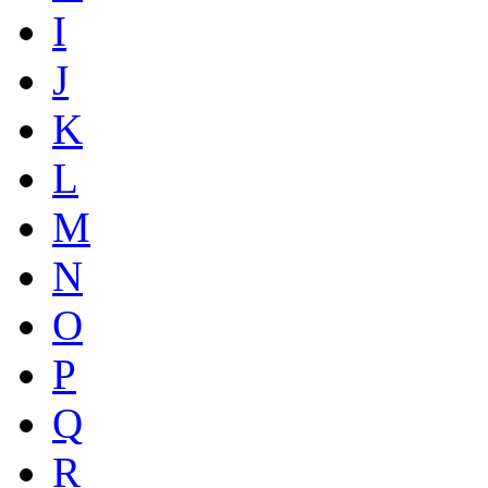
I
J
K
L
M
N
O
P
Q
R