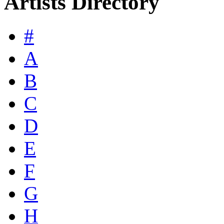
Artists Directory
#
A
B
C
D
E
F
G
H