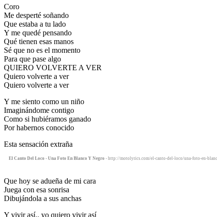
Coro
Me desperté soñando
Que estaba a tu lado
Y me quedé pensando
Qué tienen esas manos
Sé que no es el momento
Para que pase algo
QUIERO VOLVERTE A VER
Quiero volverte a ver
Quiero volverte a ver
Y me siento como un niño
Imaginándome contigo
Como si hubiéramos ganado
Por habernos conocido
Esta sensación extraña
El Canto Del Loco - Una Foto En Blanco Y Negro
- http://motolyrics.com/el-canto-del-loco/una-foto-en-blan
Que hoy se adueña de mi cara
Juega con esa sonrisa
Dibujándola a sus anchas
Y vivir así.. yo quiero vivir así