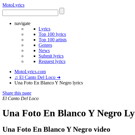
Moto
Lyrics
navigate
Lyrics
Top 100 lyrics
Top 100 artists
Genres
News
Submit lyrics
Request lyrics
MotoLyrics.com
♫ El Canto Del Loco ➜
Una Foto En Blanco Y Negro lyrics
Share this page
El Canto Del Loco
Una Foto En Blanco Y Negro Ly
Una Foto En Blanco Y Negro video