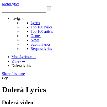
Moto
Lyrics
navigate
Lyrics
Top 100 lyrics
Top 100 artists
Genres
News
Submit lyrics
Request lyrics
MotoLyrics.com
♫ Fey ➜
Dolerá lyrics
Share this page
Fey
Dolerá Lyrics
Dolerá video