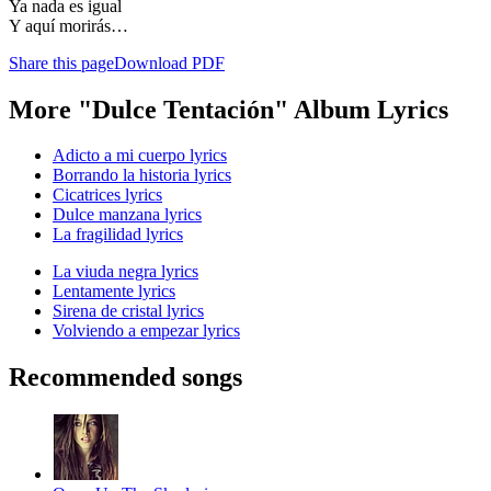
Ya nada es igual
Y aquí morirás…
Share this page
Download PDF
More "Dulce Tentación" Album Lyrics
Adicto a mi cuerpo lyrics
Borrando la historia lyrics
Cicatrices lyrics
Dulce manzana lyrics
La fragilidad lyrics
La viuda negra lyrics
Lentamente lyrics
Sirena de cristal lyrics
Volviendo a empezar lyrics
Recommended songs