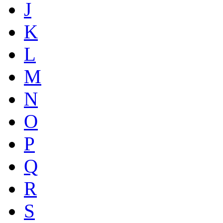
J
K
L
M
N
O
P
Q
R
S