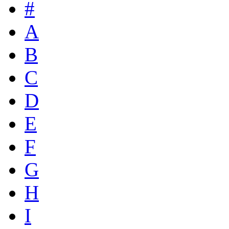
#
A
B
C
D
E
F
G
H
I