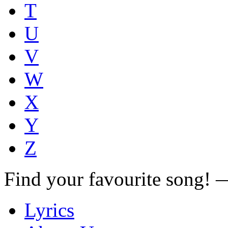
T
U
V
W
X
Y
Z
Find your favourite song!
Lyrics