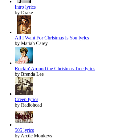
Intro lyrics
by Drake
All I Want For Christmas Is You lyrics
by Mariah Carey
Rockin' Around the Christmas Tree lyrics
by Brenda Lee
Creep lyrics
by Radiohead
505 lyrics
by Arctic Monkeys