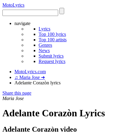
Moto
Lyrics
navigate
Lyrics
Top 100 lyrics
Top 100 artists
Genres
News
Submit lyrics
Request lyrics
MotoLyrics.com
♫ Maria Jose ➜
Adelante Corazòn lyrics
Share this page
Maria Jose
Adelante Corazòn Lyrics
Adelante Corazòn video