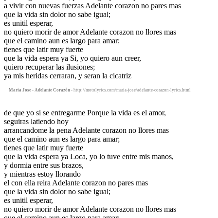
a vivir con nuevas fuerzas Adelante corazon no pares mas
que la vida sin dolor no sabe igual;
es unitil esperar,
no quiero morir de amor Adelante corazon no llores mas
que el camino aun es largo para amar;
tienes que latir muy fuerte
que la vida espera ya Si, yo quiero aun creer,
quiero recuperar las ilusiones;
ya mis heridas cerraran, y seran la cicatriz
Maria Jose - Adelante Corazòn
- http://motolyrics.com/maria-jose/adelante-corazon-lyrics.html
de que yo si se entregarme Porque la vida es el amor,
seguiras latiendo hoy
arrancandome la pena Adelante corazon no llores mas
que el camino aun es largo para amar;
tienes que latir muy fuerte
que la vida espera ya Loca, yo lo tuve entre mis manos,
y dormia entre sus brazos,
y mientras estoy llorando
el con ella reira Adelante corazon no pares mas
que la vida sin dolor no sabe igual;
es unitil esperar,
no quiero morir de amor Adelante corazon no llores mas
que el camino aun es largo para amar;