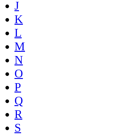
J
K
L
M
N
O
P
Q
R
S