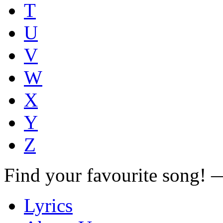
T
U
V
W
X
Y
Z
Find your favourite song!
Lyrics