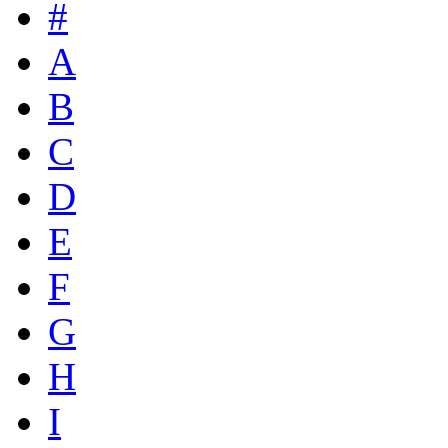
#
A
B
C
D
E
F
G
H
I