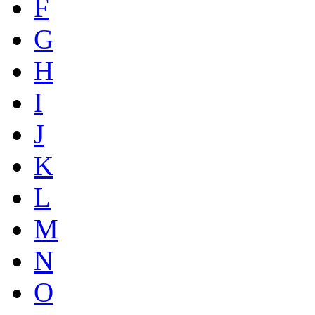
F
G
H
I
J
K
L
M
N
O