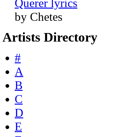
Querer lyrics
by Chetes
Artists Directory
#
A
B
C
D
E