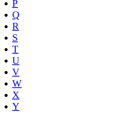
P
Q
R
S
T
U
V
W
X
Y