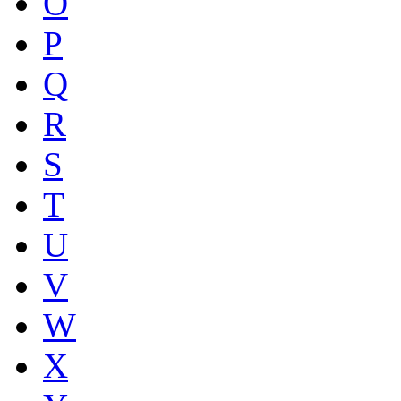
O
P
Q
R
S
T
U
V
W
X