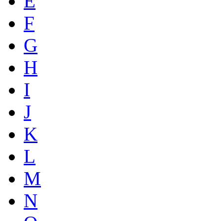
E
F
G
H
I
J
K
L
M
N