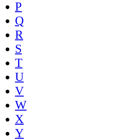
P
Q
R
S
T
U
V
W
X
Y