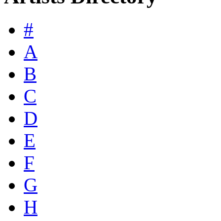
#
A
B
C
D
E
F
G
H