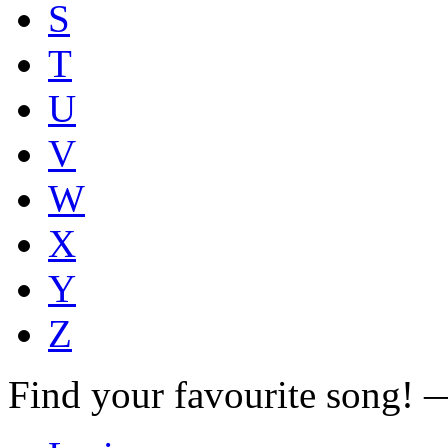
S
T
U
V
W
X
Y
Z
Find your favourite song!