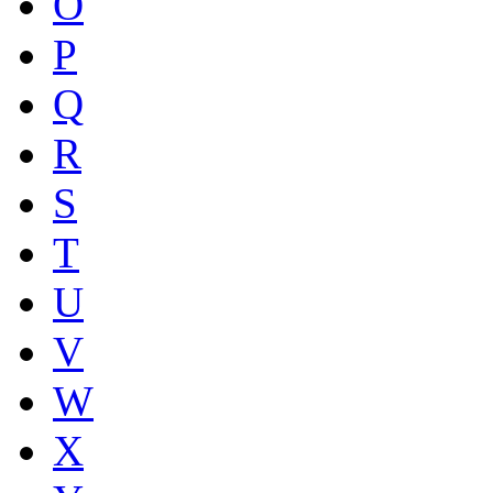
O
P
Q
R
S
T
U
V
W
X