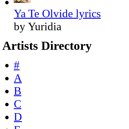
Ya Te Olvide lyrics
by Yuridia
Artists Directory
#
A
B
C
D