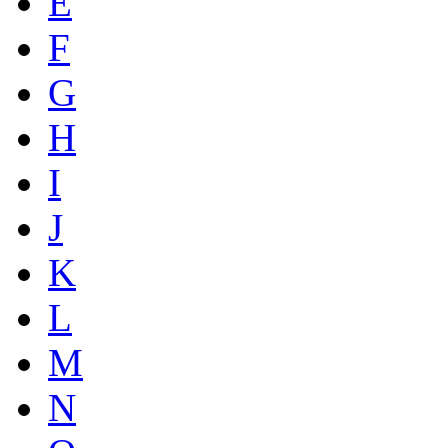
E
F
G
H
I
J
K
L
M
N