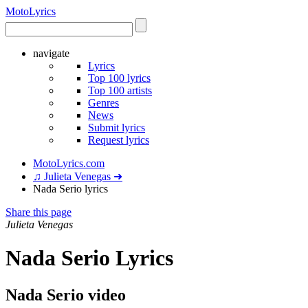
Moto
Lyrics
navigate
Lyrics
Top 100 lyrics
Top 100 artists
Genres
News
Submit lyrics
Request lyrics
MotoLyrics.com
♫ Julieta Venegas ➜
Nada Serio lyrics
Share this page
Julieta Venegas
Nada Serio Lyrics
Nada Serio video