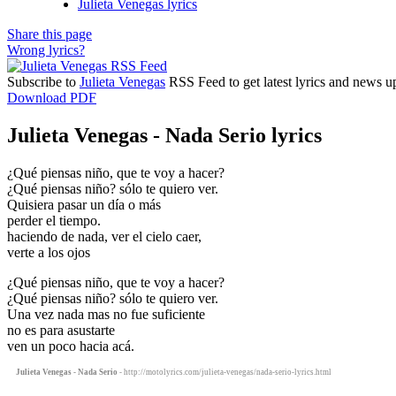
Julieta Venegas lyrics
Share this page
Wrong lyrics?
Subscribe to
Julieta Venegas
RSS Feed to get latest lyrics and news u
Download PDF
Julieta Venegas - Nada Serio lyrics
¿Qué piensas niño, que te voy a hacer?
¿Qué piensas niño? sólo te quiero ver.
Quisiera pasar un día o más
perder el tiempo.
haciendo de nada, ver el cielo caer,
verte a los ojos
¿Qué piensas niño, que te voy a hacer?
¿Qué piensas niño? sólo te quiero ver.
Una vez nada mas no fue suficiente
no es para asustarte
ven un poco hacia acá.
Julieta Venegas - Nada Serio
- http://motolyrics.com/julieta-venegas/nada-serio-lyrics.html