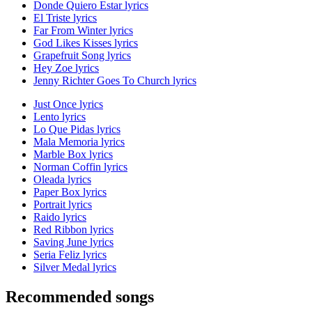
Donde Quiero Estar lyrics
El Triste lyrics
Far From Winter lyrics
God Likes Kisses lyrics
Grapefruit Song lyrics
Hey Zoe lyrics
Jenny Richter Goes To Church lyrics
Just Once lyrics
Lento lyrics
Lo Que Pidas lyrics
Mala Memoria lyrics
Marble Box lyrics
Norman Coffin lyrics
Oleada lyrics
Paper Box lyrics
Portrait lyrics
Raido lyrics
Red Ribbon lyrics
Saving June lyrics
Seria Feliz lyrics
Silver Medal lyrics
Recommended songs