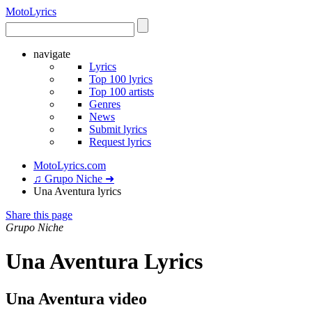
Moto
Lyrics
navigate
Lyrics
Top 100 lyrics
Top 100 artists
Genres
News
Submit lyrics
Request lyrics
MotoLyrics.com
♫ Grupo Niche ➜
Una Aventura lyrics
Share this page
Grupo Niche
Una Aventura Lyrics
Una Aventura video