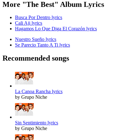
More "The Best" Album Lyrics
Busca Por Dentro lyrics
Cali Aji lyrics
Hagamos Lo Que Diga El Corazón lyrics
Nuestro Sueño lyrics
Se Parecio Tanto A Ti lyrics
Recommended songs
La Canoa Rancha lyrics
by Grupo Niche
Sin Sentimiento lyrics
by Grupo Niche