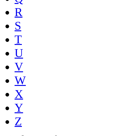
R
S
T
U
V
W
X
Y
Z