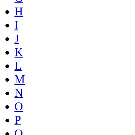
H
I
J
K
L
M
N
O
P
Q