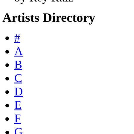
Artists Directory
#
A
B
C
D
E
F
G