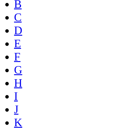
B
C
D
E
F
G
H
I
J
K