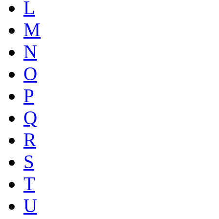
L
M
N
O
P
Q
R
S
T
U