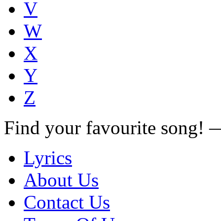
V
W
X
Y
Z
Find your favourite song!
Lyrics
About Us
Contact Us