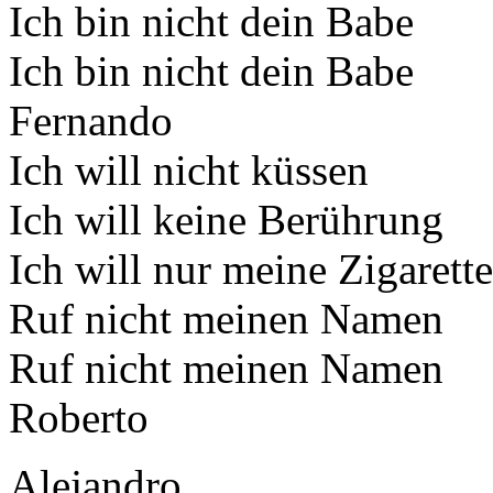
Ich bin nicht dein Babe
Ich bin nicht dein Babe
Fernando
Ich will nicht küssen
Ich will keine Berührung
Ich will nur meine Zigaret
Ruf nicht meinen Namen
Ruf nicht meinen Namen
Roberto
Alejandro