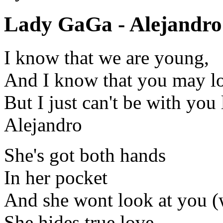
Lady GaGa - Alejandro
I know that we are young,
And I know that you may l
But I just can't be with you
Alejandro
She's got both hands
In her pocket
And she wont look at you (
She hides true love