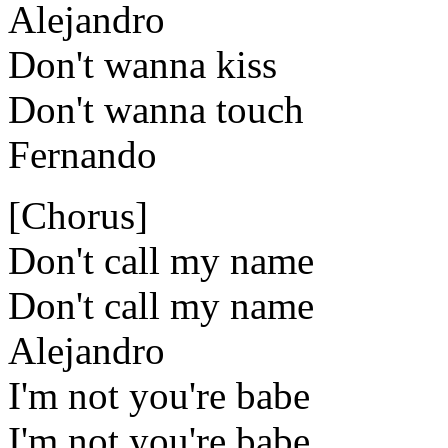
Alejandro
Don't wanna kiss
Don't wanna touch
Fernando
[Chorus]
Don't call my name
Don't call my name
Alejandro
I'm not you're babe
I'm not you're babe