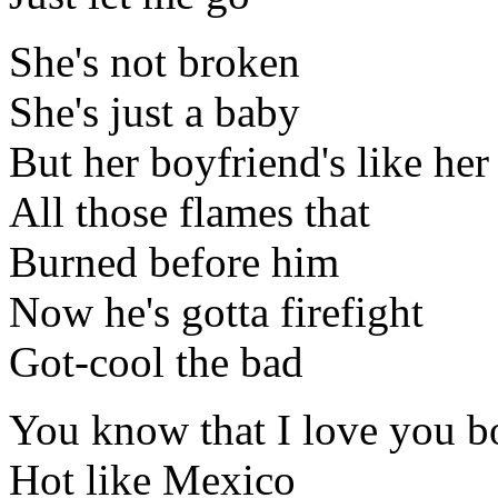
She's not broken
She's just a baby
But her boyfriend's like her 
All those flames that
Burned before him
Now he's gotta firefight
Got-cool the bad
You know that I love you b
Hot like Mexico