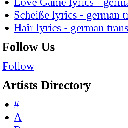
Love Game lyrics - germa
Scheiße lyrics - german t
Hair lyrics - german trans
Follow Us
Follow
Artists Directory
#
A