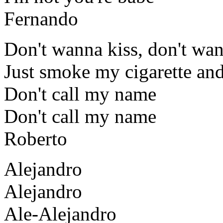
Fernando
Don't wanna kiss, don't wa
Just smoke my cigarette an
Don't call my name
Don't call my name
Roberto
Alejandro
Alejandro
Ale-Alejandro