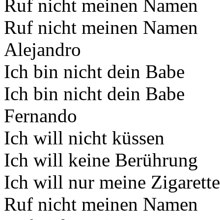
Ruf nicht meinen Namen
Ruf nicht meinen Namen
Alejandro
Ich bin nicht dein Babe
Ich bin nicht dein Babe
Fernando
Ich will nicht küssen
Ich will keine Berührung
Ich will nur meine Zigaret
Ruf nicht meinen Namen