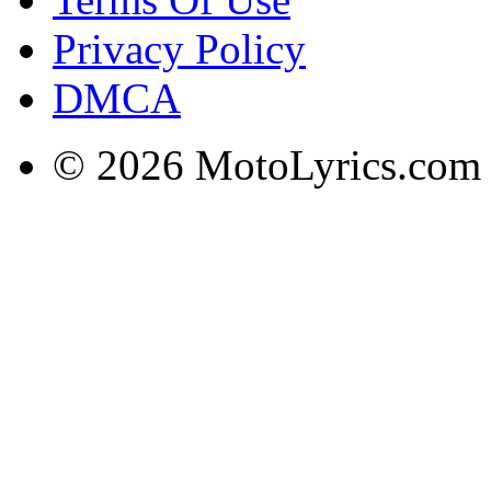
Privacy Policy
DMCA
© 2026 MotoLyrics.com |