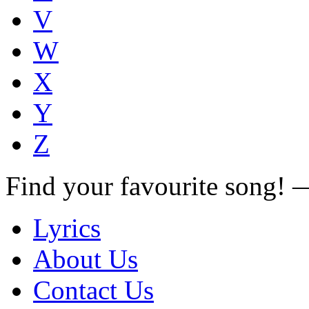
V
W
X
Y
Z
Find your favourite song!
Lyrics
About Us
Contact Us