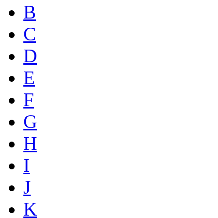
B
C
D
E
F
G
H
I
J
K