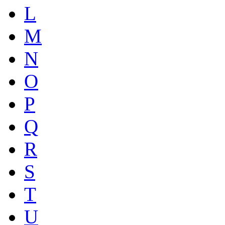
L
M
N
O
P
Q
R
S
T
U