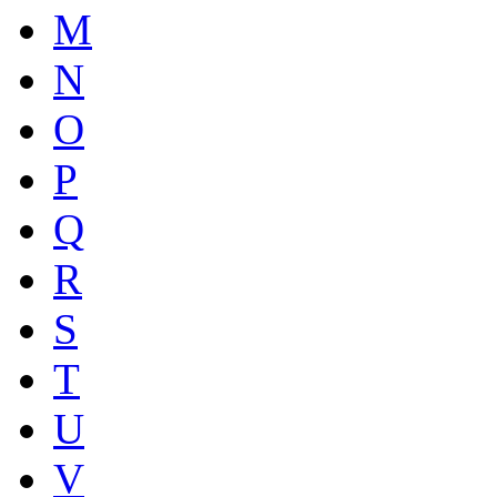
M
N
O
P
Q
R
S
T
U
V