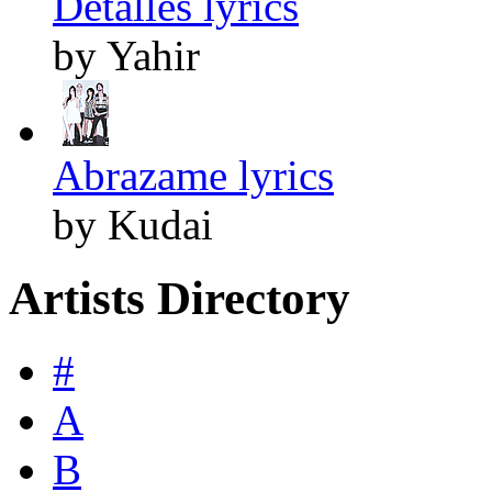
Detalles lyrics
by Yahir
Abrazame lyrics
by Kudai
Artists Directory
#
A
B