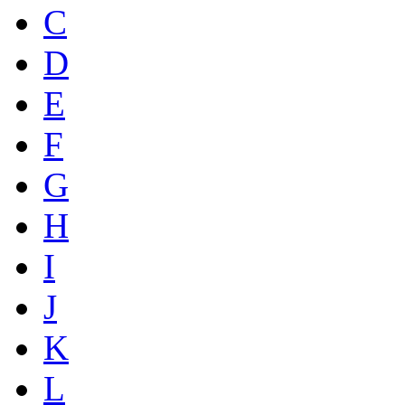
C
D
E
F
G
H
I
J
K
L