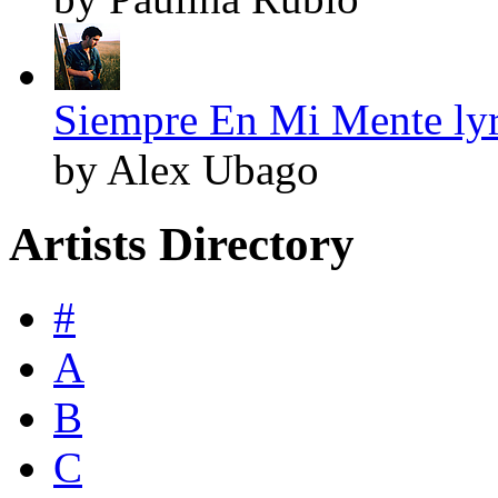
Siempre En Mi Mente lyr
by Alex Ubago
Artists Directory
#
A
B
C