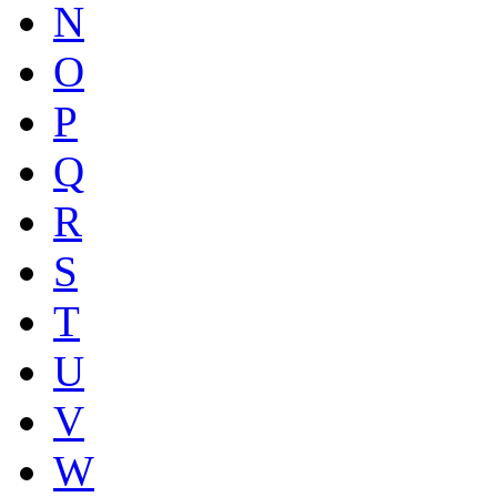
N
O
P
Q
R
S
T
U
V
W