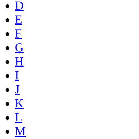
D
E
F
G
H
I
J
K
L
M