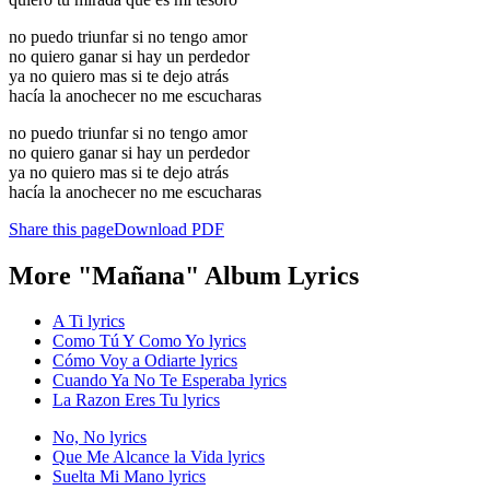
no puedo triunfar si no tengo amor
no quiero ganar si hay un perdedor
ya no quiero mas si te dejo atrás
hacía la anochecer no me escucharas
no puedo triunfar si no tengo amor
no quiero ganar si hay un perdedor
ya no quiero mas si te dejo atrás
hacía la anochecer no me escucharas
Share this page
Download PDF
More "Mañana" Album Lyrics
A Ti lyrics
Como Tú Y Como Yo lyrics
Cómo Voy a Odiarte lyrics
Cuando Ya No Te Esperaba lyrics
La Razon Eres Tu lyrics
No, No lyrics
Que Me Alcance la Vida lyrics
Suelta Mi Mano lyrics