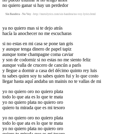
no quiero ganar si hay un perdedor
Sin Bandera - No Voy
- http://motolyrics.com/sin-bandera/no-voy-lyrics.html
ya no quiero mas si te dejo atrás
hacía la anochecer no me escucharas
si no estas en mi casa se pone tan gris
y aunque tenga dinero de papel tapiz
aunque tome champagne coma caviar
y son de codorniz si no estas no me siento feliz
aunque valla de crucero de cancún a parís
y llegue a dormir a casa del décimo quinto rey luis
tu sabes quien soy tu sabes quien fui y lo que costo
llegar hasta aquí andaba un mainis no te vallas de mi
yo no quiero oro no quiero plata
todo lo que ata es lo que te mata
yo no quiero plata no quiero oro
quiero tu mirada que es mi tesoro
yo no quiero oro no quiero plata
todo lo que ata es lo que te mata
yo no quiero plata no quiero oro
quiero tu mirada que es mi tesoro