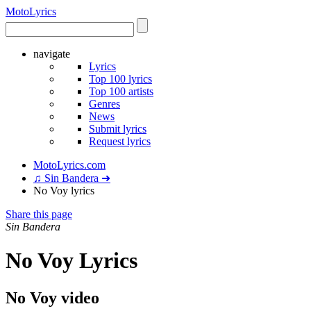
Moto
Lyrics
navigate
Lyrics
Top 100 lyrics
Top 100 artists
Genres
News
Submit lyrics
Request lyrics
MotoLyrics.com
♫ Sin Bandera ➜
No Voy lyrics
Share this page
Sin Bandera
No Voy Lyrics
No Voy video