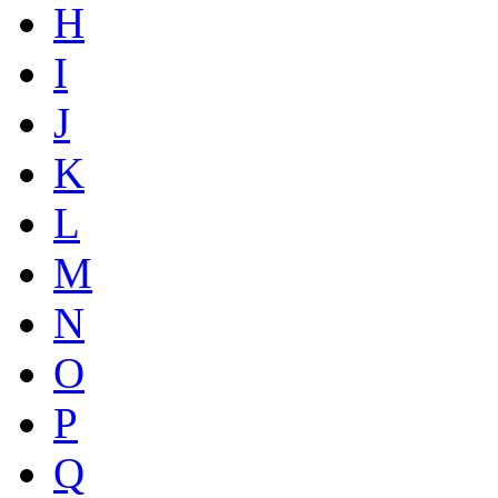
H
I
J
K
L
M
N
O
P
Q