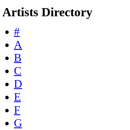
Artists Directory
#
A
B
C
D
E
F
G