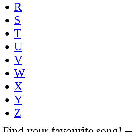
R
S
T
U
V
W
X
Y
Z
Find your favourite song!