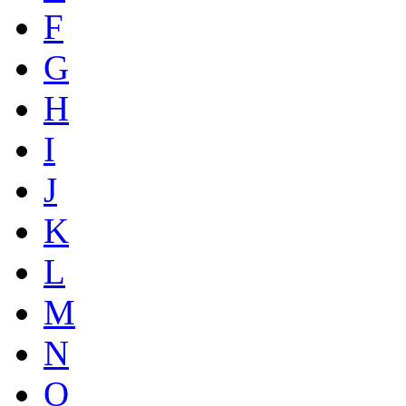
F
G
H
I
J
K
L
M
N
O