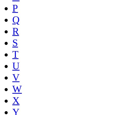
P
Q
R
S
T
U
V
W
X
Y