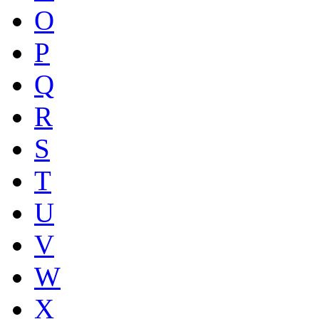
O
P
Q
R
S
T
U
V
W
X