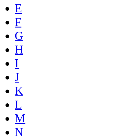
E
F
G
H
I
J
K
L
M
N