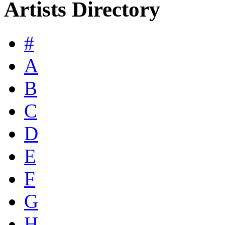
Artists Directory
#
A
B
C
D
E
F
G
H