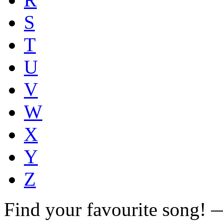
S
T
U
V
W
X
Y
Z
Find your favourite song!