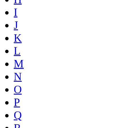
I
J
K
L
M
N
O
P
Q
R