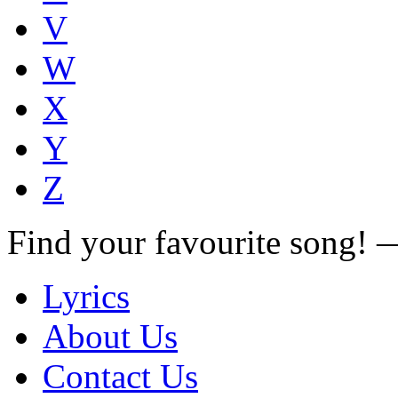
V
W
X
Y
Z
Find your favourite song!
Lyrics
About Us
Contact Us