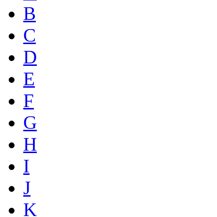
B
C
D
E
F
G
H
I
J
K