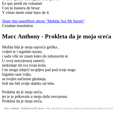
Es que perdí mi voluntad
Con tu manera de besar
Y cómo duele estar lejos de ti
Share this page
More about "Maltida Sea Mi Suerte"
Croatian translation
Marc Anthony - Prokleta da je moja sreća
Možda bila je moja najveća greška ,
voljeti te i izgubiti razum,
i sada više ne znam kako da zaboravim te.
U ovoj neizvjesnoj samoći,
nedostaje mi sva tvoja koža.
I ne mogu izbjeći iscrpljen pad pod tvoje noge.
Izgubio sam volju,
sa tvojim načinom gledanja,
boli me biti ovdje daleko od tebe.
Prokleta da je moja sreća,
jer te je prikovala u moju dušu nesvjesnu.
Prokleta da je moja sreća,
Marc Anthony - Maltida Sea Mi Suerte
- http://motolyrics.com/marc-anthony/maltida-sea-mi-suerte-lyrics-cro