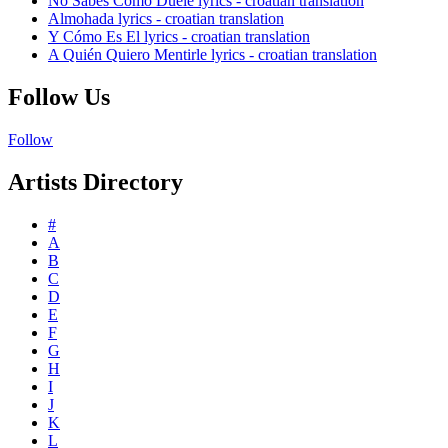
No Sabes Como Duele lyrics - croatian translation
Almohada lyrics - croatian translation
Y Cómo Es El lyrics - croatian translation
A Quién Quiero Mentirle lyrics - croatian translation
Follow Us
Follow
Artists Directory
#
A
B
C
D
E
F
G
H
I
J
K
L