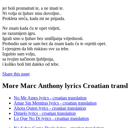
jer boli promatrati te, a ne imati te.
Ni volja ni ljubav nisu dovoljne..
Prokleta sreća, kada mi ne pripada.
Ne znam kada ću te opet vidjeti,
ne razumijem igru.
Igrali smo u ljubav bez smišljanja vrijednosti.
Probudio sam se sam bez da znam kada ću te osjetiti opet.
I vjerujem da bih riskirao sve za tebe.
Izgubio sam volju,
sa tvojim načinom ljubljenja,
i koliko boli biti daleko od tebe.
Share this page
More Marc Anthony lyrics Croatian transl
No Me Ames lyrics - croatian translation
Amar Sin Mentiras lyrics - croatian translation
Ahora Quien lyrics - croatian translation
Dimelo lyrics - croatian translation
Lo Que No Di lyrics - croatian translation