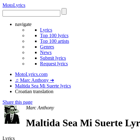
Moto
Lyrics
navigate
Lyrics
Top 100 lyrics
Top 100 artists
Genres
News
Submit lyrics
Request lyrics
MotoLyrics.com
♫ Marc Anthony ➜
Maltida Sea Mi Suerte lyrics
Croatian translation
Share this page
Marc Anthony
Maltida Sea Mi Suerte Lyr
Lyrics