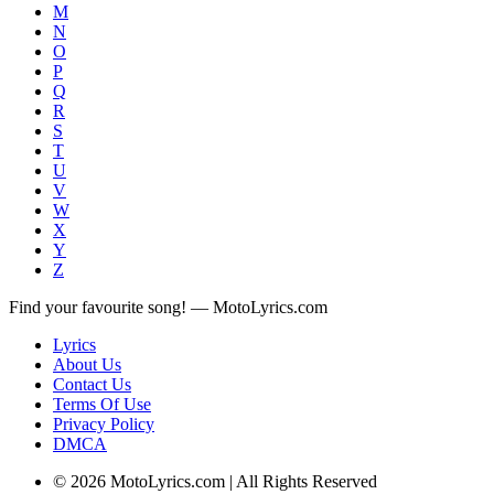
M
N
O
P
Q
R
S
T
U
V
W
X
Y
Z
Find your favourite song! — MotoLyrics.com
Lyrics
About Us
Contact Us
Terms Of Use
Privacy Policy
DMCA
© 2026 MotoLyrics.com | All Rights Reserved