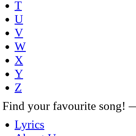
T
U
V
W
X
Y
Z
Find your favourite song!
Lyrics