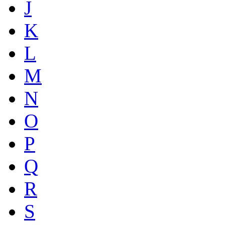
J
K
L
M
N
O
P
Q
R
S