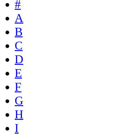
#
A
B
C
D
E
F
G
H
I