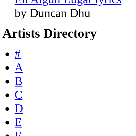
by Duncan Dhu
Artists Directory
#
A
B
C
D
E
F