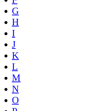
G
H
I
J
K
L
M
N
O