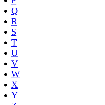
P
Q
R
S
T
U
V
W
X
Y