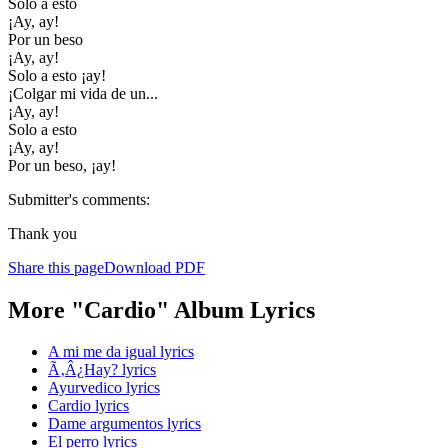
Solo a esto
¡Ay, ay!
Por un beso
¡Ay, ay!
Solo a esto ¡ay!
¡Colgar mi vida de un...
¡Ay, ay!
Solo a esto
¡Ay, ay!
Por un beso, ¡ay!
Submitter's comments:
Thank you
Share this page
Download PDF
More "Cardio" Album Lyrics
A mi me da igual lyrics
Ã‚Â¿Hay? lyrics
Ayurvedico lyrics
Cardio lyrics
Dame argumentos lyrics
El perro lyrics