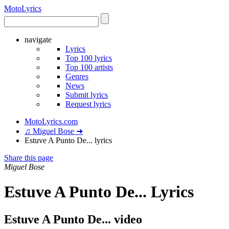
Moto
Lyrics
navigate
Lyrics
Top 100 lyrics
Top 100 artists
Genres
News
Submit lyrics
Request lyrics
MotoLyrics.com
♫ Miguel Bose ➜
Estuve A Punto De... lyrics
Share this page
Miguel Bose
Estuve A Punto De... Lyrics
Estuve A Punto De... video