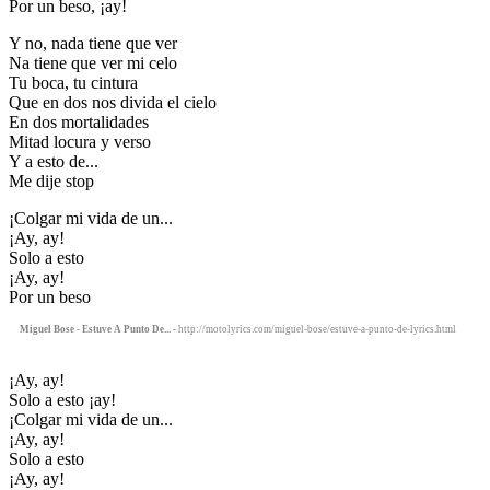
Por un beso, ¡ay!
Y no, nada tiene que ver
Na tiene que ver mi celo
Tu boca, tu cintura
Que en dos nos divida el cielo
En dos mortalidades
Mitad locura y verso
Y a esto de...
Me dije stop
¡Colgar mi vida de un...
¡Ay, ay!
Solo a esto
¡Ay, ay!
Por un beso
Miguel Bose - Estuve A Punto De...
- http://motolyrics.com/miguel-bose/estuve-a-punto-de-lyrics.html
¡Ay, ay!
Solo a esto ¡ay!
¡Colgar mi vida de un...
¡Ay, ay!
Solo a esto
¡Ay, ay!