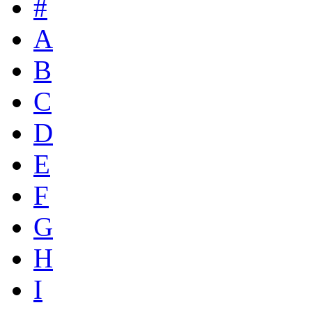
#
A
B
C
D
E
F
G
H
I