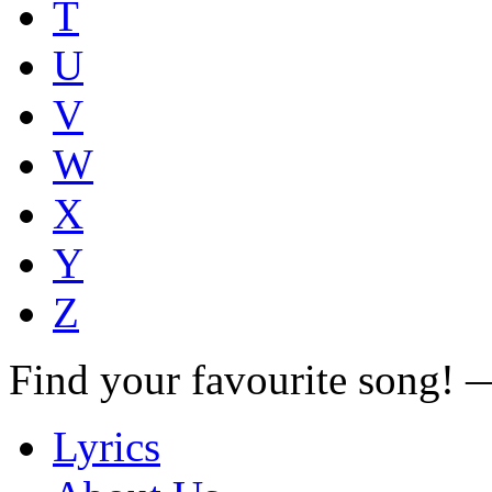
T
U
V
W
X
Y
Z
Find your favourite song!
Lyrics