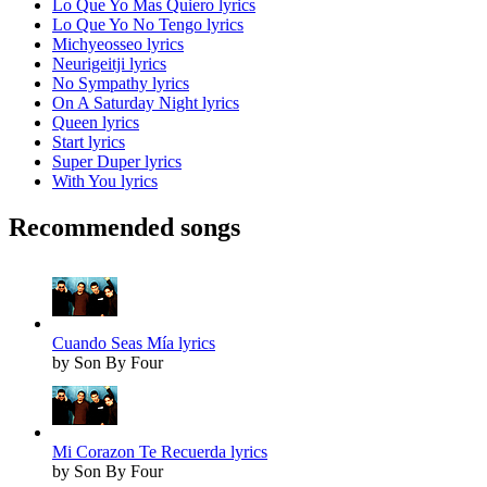
Lo Que Yo Mas Quiero lyrics
Lo Que Yo No Tengo lyrics
Michyeosseo lyrics
Neurigeitji lyrics
No Sympathy lyrics
On A Saturday Night lyrics
Queen lyrics
Start lyrics
Super Duper lyrics
With You lyrics
Recommended songs
Cuando Seas Mía lyrics
by Son By Four
Mi Corazon Te Recuerda lyrics
by Son By Four