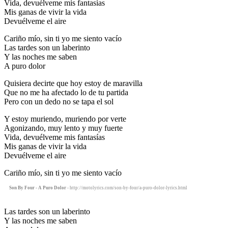
Vida, devuélveme mis fantasías
Mis ganas de vivir la vida
Devuélveme el aire
Cariño mío, sin ti yo me siento vacío
Las tardes son un laberinto
Y las noches me saben
A puro dolor
Quisiera decirte que hoy estoy de maravilla
Que no me ha afectado lo de tu partida
Pero con un dedo no se tapa el sol
Y estoy muriendo, muriendo por verte
Agonizando, muy lento y muy fuerte
Vida, devuélveme mis fantasías
Mis ganas de vivir la vida
Devuélveme el aire
Cariño mío, sin ti yo me siento vacío
Son By Four - A Puro Dolor
- http://motolyrics.com/son-by-four/a-puro-dolor-lyrics.html
Las tardes son un laberinto
Y las noches me saben