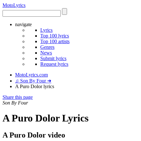
Moto
Lyrics
navigate
Lyrics
Top 100 lyrics
Top 100 artists
Genres
News
Submit lyrics
Request lyrics
MotoLyrics.com
♫ Son By Four ➜
A Puro Dolor lyrics
Share this page
Son By Four
A Puro Dolor Lyrics
A Puro Dolor video