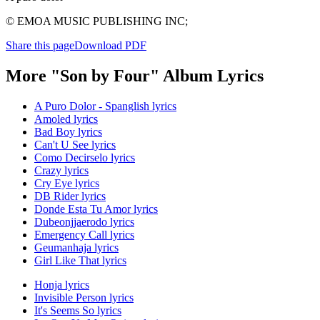
© EMOA MUSIC PUBLISHING INC;
Share this page
Download PDF
More "Son by Four" Album Lyrics
A Puro Dolor - Spanglish lyrics
Amoled lyrics
Bad Boy lyrics
Can't U See lyrics
Como Decirselo lyrics
Crazy lyrics
Cry Eye lyrics
DB Rider lyrics
Donde Esta Tu Amor lyrics
Dubeonjjaerodo lyrics
Emergency Call lyrics
Geumanhaja lyrics
Girl Like That lyrics
Honja lyrics
Invisible Person lyrics
It's Seems So lyrics