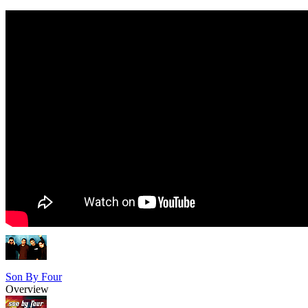
Son By Four
Overview