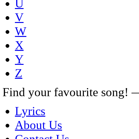
U
V
W
X
Y
Z
Find your favourite song!
Lyrics
About Us
Contact Us