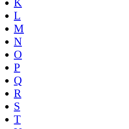
K
L
M
N
O
P
Q
R
S
T