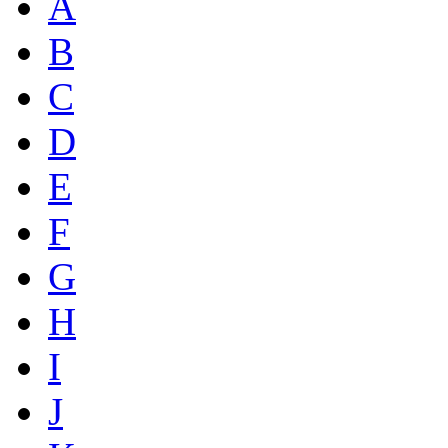
A
B
C
D
E
F
G
H
I
J