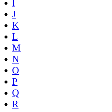
I
J
K
L
M
N
O
P
Q
R