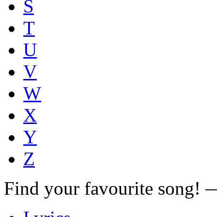
S
T
U
V
W
X
Y
Z
Find your favourite song!