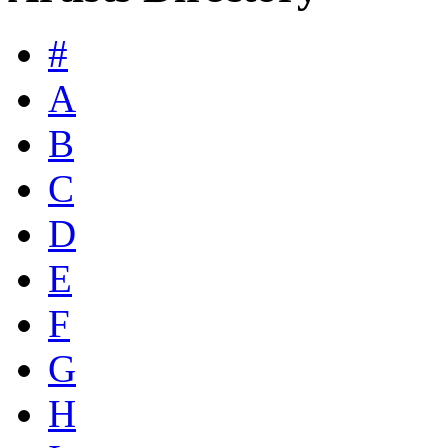
#
A
B
C
D
E
F
G
H