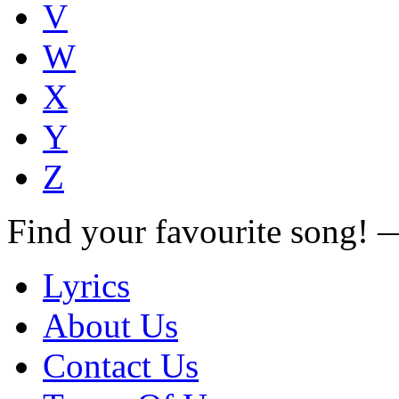
V
W
X
Y
Z
Find your favourite song!
Lyrics
About Us
Contact Us