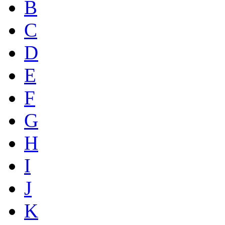
B
C
D
E
F
G
H
I
J
K