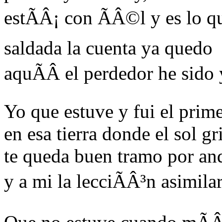
estÃÂ¡ con ÃÂ©l y es lo q
saldada la cuenta ya quedo
aquÃÂ­ el perdedor he sido 
Yo que estuve y fui el prim
en esa tierra donde el sol gr
te queda buen tramo por an
y a mi la lecciÃÂ³n asimila