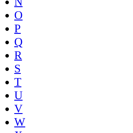
N
O
P
Q
R
S
T
U
V
W