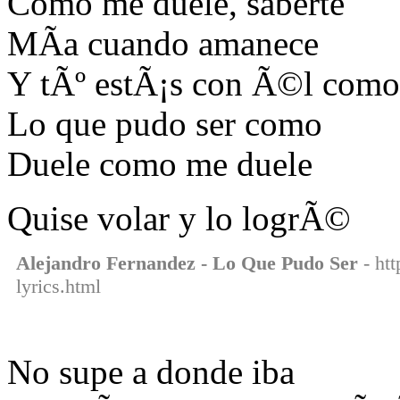
Como me duele, saberte
MÃ­a cuando amanece
Y tÃº estÃ¡s con Ã©l como
Lo que pudo ser como
Duele como me duele
Quise volar y lo logrÃ©
Alejandro Fernandez - Lo Que Pudo Ser
- htt
lyrics.html
No supe a donde iba