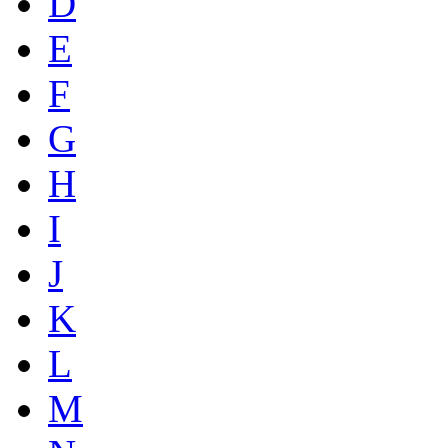
D
E
F
G
H
I
J
K
L
M