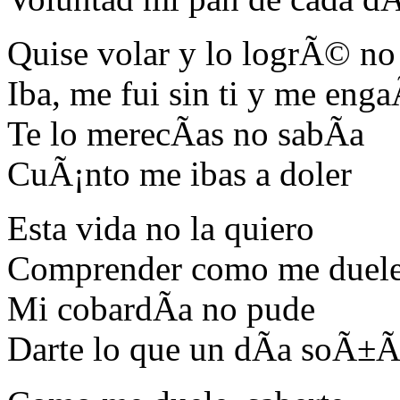
Quise volar y lo logrÃ© no
Iba, me fui sin ti y me en
Te lo merecÃ­as no sabÃ­a
CuÃ¡nto me ibas a doler
Esta vida no la quiero
Comprender como me duel
Mi cobardÃ­a no pude
Darte lo que un dÃ­a soÃ±