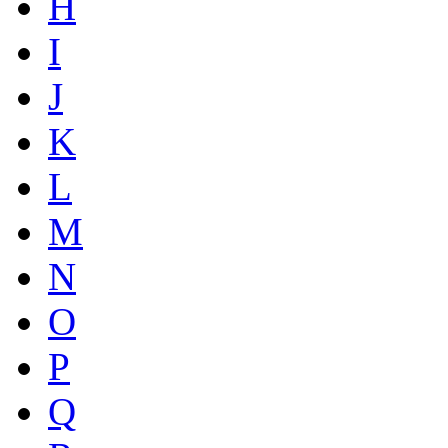
H
I
J
K
L
M
N
O
P
Q