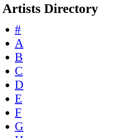
Artists Directory
#
A
B
C
D
E
F
G