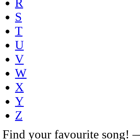
R
S
T
U
V
W
X
Y
Z
Find your favourite song!