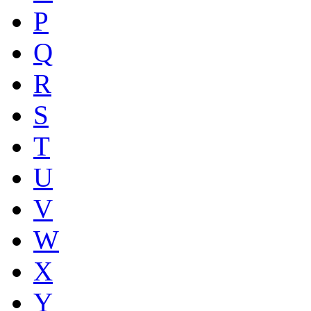
P
Q
R
S
T
U
V
W
X
Y