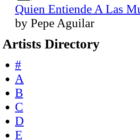
Quien Entiende A Las Muj
by Pepe Aguilar
Artists Directory
#
A
B
C
D
E