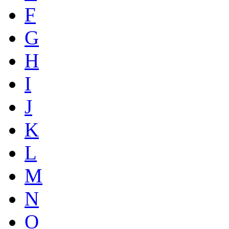
F
G
H
I
J
K
L
M
N
O