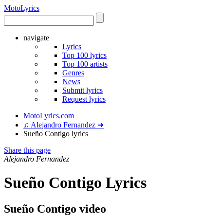
Moto
Lyrics
navigate
Lyrics
Top 100 lyrics
Top 100 artists
Genres
News
Submit lyrics
Request lyrics
MotoLyrics.com
♫ Alejandro Fernandez ➜
Sueño Contigo lyrics
Share this page
Alejandro Fernandez
Sueño Contigo Lyrics
Sueño Contigo video