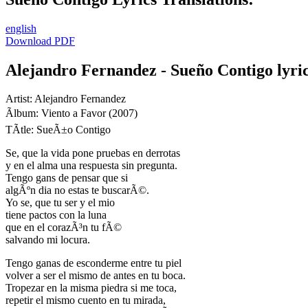
english
Download PDF
Alejandro Fernandez - Sueño Contigo lyri
Artist: Alejandro Fernandez
Ãlbum: Viento a Favor (2007)
TÃ­tle: SueÃ±o Contigo
Se, que la vida pone pruebas en derrotas
y en el alma una respuesta sin pregunta.
Tengo gans de pensar que si
algÃºn dia no estas te buscarÃ©.
Yo se, que tu ser y el mio
tiene pactos con la luna
que en el corazÃ³n tu fÃ©
salvando mi locura.
Tengo ganas de esconderme entre tu piel
volver a ser el mismo de antes en tu boca.
Tropezar en la misma piedra si me toca,
repetir el mismo cuento en tu mirada,