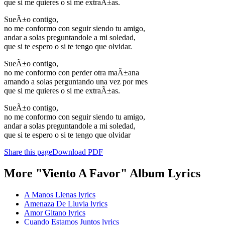
que si me quieres o si me extraÃ±as.
SueÃ±o contigo,
no me conformo con seguir siendo tu amigo,
andar a solas preguntandole a mi soledad,
que si te espero o si te tengo que olvidar.
SueÃ±o contigo,
no me conformo con perder otra maÃ±ana
amando a solas perguntando una vez por mes
que si me quieres o si me extraÃ±as.
SueÃ±o contigo,
no me conformo con seguir siendo tu amigo,
andar a solas preguntandole a mi soledad,
que si te espero o si te tengo que olvidar
Share this page
Download PDF
More "Viento A Favor" Album Lyrics
A Manos Llenas lyrics
Amenaza De Lluvia lyrics
Amor Gitano lyrics
Cuando Estamos Juntos lyrics