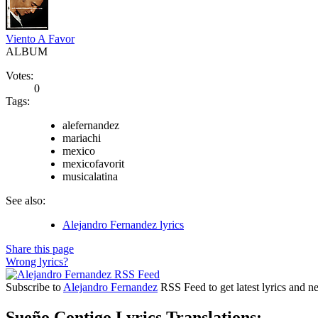
Viento A Favor
ALBUM
Votes:
0
Tags:
alefernandez
mariachi
mexico
mexicofavorit
musicalatina
See also:
Alejandro Fernandez lyrics
Share this page
Wrong lyrics?
Subscribe to
Alejandro Fernandez
RSS Feed to get latest lyrics and n
Sueño Contigo Lyrics Translations: