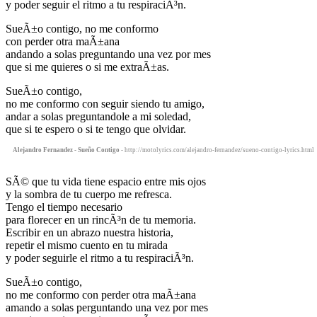
y poder seguir el ritmo a tu respiraciÃ³n.
SueÃ±o contigo, no me conformo
con perder otra maÃ±ana
andando a solas preguntando una vez por mes
que si me quieres o si me extraÃ±as.
SueÃ±o contigo,
no me conformo con seguir siendo tu amigo,
andar a solas preguntandole a mi soledad,
que si te espero o si te tengo que olvidar.
Alejandro Fernandez - Sueño Contigo
- http://motolyrics.com/alejandro-fernandez/sueno-contigo-lyrics.html
SÃ© que tu vida tiene espacio entre mis ojos
y la sombra de tu cuerpo me refresca.
Tengo el tiempo necesario
para florecer en un rincÃ³n de tu memoria.
Escribir en un abrazo nuestra historia,
repetir el mismo cuento en tu mirada
y poder seguirle el ritmo a tu respiraciÃ³n.
SueÃ±o contigo,
no me conformo con perder otra maÃ±ana
amando a solas perguntando una vez por mes