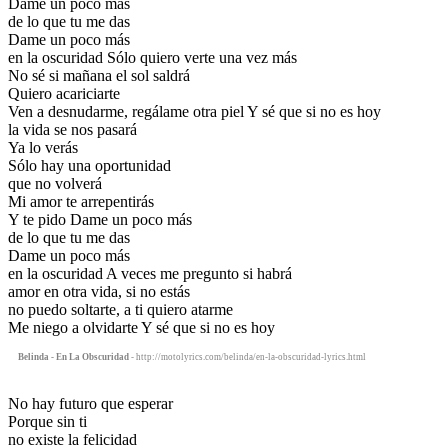
Dame un poco más
de lo que tu me das
Dame un poco más
en la oscuridad Sólo quiero verte una vez más
No sé si mañana el sol saldrá
Quiero acariciarte
Ven a desnudarme, regálame otra piel Y sé que si no es hoy
la vida se nos pasará
Ya lo verás
Sólo hay una oportunidad
que no volverá
Mi amor te arrepentirás
Y te pido Dame un poco más
de lo que tu me das
Dame un poco más
en la oscuridad A veces me pregunto si habrá
amor en otra vida, si no estás
no puedo soltarte, a ti quiero atarme
Me niego a olvidarte Y sé que si no es hoy
Belinda - En La Obscuridad
- http://motolyrics.com/belinda/en-la-obscuridad-lyrics.html
No hay futuro que esperar
Porque sin ti
no existe la felicidad