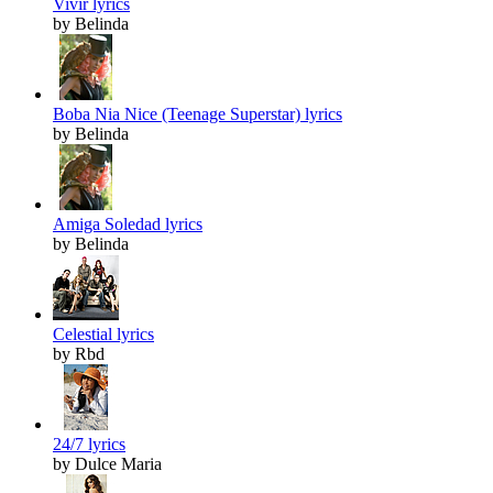
Vivir lyrics
by Belinda
Boba Nia Nice (Teenage Superstar) lyrics
by Belinda
Amiga Soledad lyrics
by Belinda
Celestial lyrics
by Rbd
24/7 lyrics
by Dulce Maria