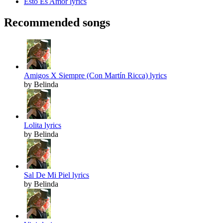
Esto Es Amor lyrics
Recommended songs
Amigos X Siempre (Con Martín Ricca) lyrics
by Belinda
Lolita lyrics
by Belinda
Sal De Mi Piel lyrics
by Belinda