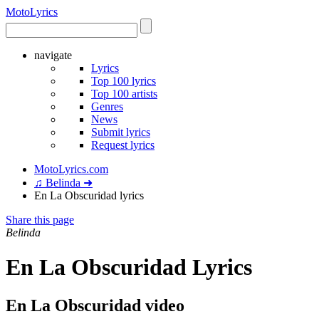
Moto
Lyrics
navigate
Lyrics
Top 100 lyrics
Top 100 artists
Genres
News
Submit lyrics
Request lyrics
MotoLyrics.com
♫ Belinda ➜
En La Obscuridad lyrics
Share this page
Belinda
En La Obscuridad Lyrics
En La Obscuridad video