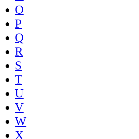
O
P
Q
R
S
T
U
V
W
X