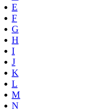
E
F
G
H
I
J
K
L
M
N