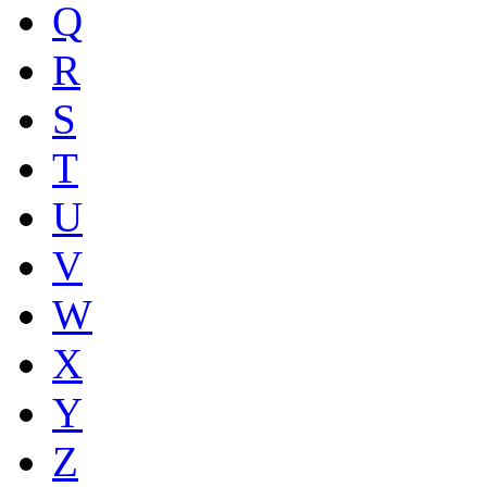
Q
R
S
T
U
V
W
X
Y
Z