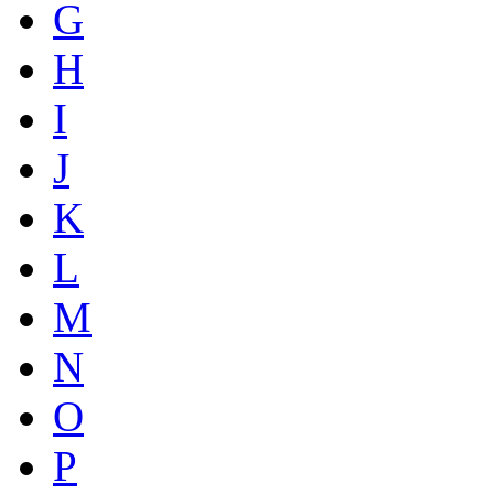
G
H
I
J
K
L
M
N
O
P