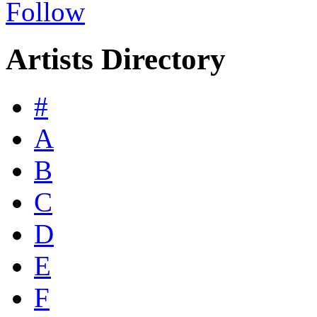
Follow
Artists Directory
#
A
B
C
D
E
F