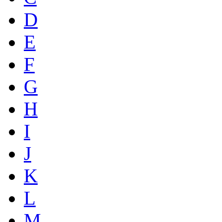
D
E
F
G
H
I
J
K
L
M