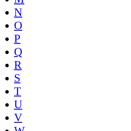
N
O
P
Q
R
S
T
U
V
W