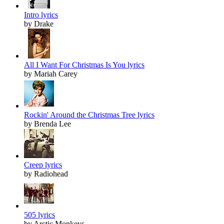
Intro lyrics
by Drake
All I Want For Christmas Is You lyrics
by Mariah Carey
Rockin' Around the Christmas Tree lyrics
by Brenda Lee
Creep lyrics
by Radiohead
505 lyrics
by Arctic Monkeys