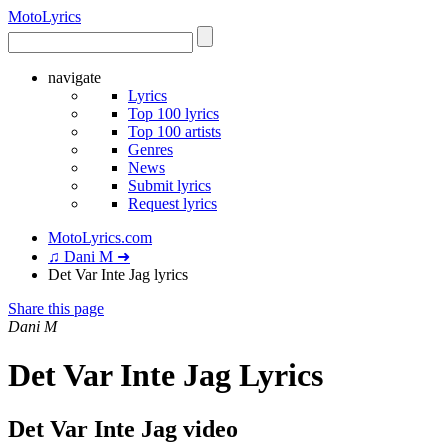
Moto
Lyrics
navigate
Lyrics
Top 100 lyrics
Top 100 artists
Genres
News
Submit lyrics
Request lyrics
MotoLyrics.com
♫ Dani M ➜
Det Var Inte Jag lyrics
Share this page
Dani M
Det Var Inte Jag Lyrics
Det Var Inte Jag video