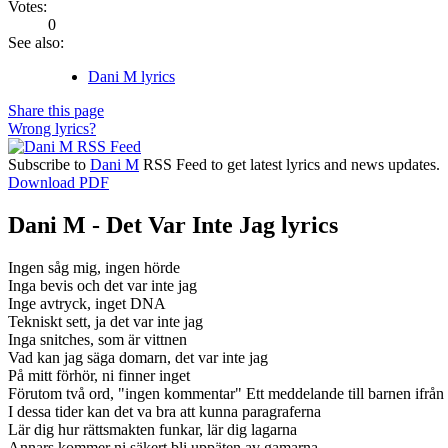
Votes:
0
See also:
Dani M lyrics
Share this page
Wrong lyrics?
Subscribe to
Dani M
RSS Feed to get latest lyrics and news updates.
Download PDF
Dani M - Det Var Inte Jag lyrics
Ingen såg mig, ingen hörde
Inga bevis och det var inte jag
Inge avtryck, inget DNA
Tekniskt sett, ja det var inte jag
Inga snitches, som är vittnen
Vad kan jag säga domarn, det var inte jag
På mitt förhör, ni finner inget
Förutom två ord, "ingen kommentar" Ett meddelande till barnen ifrån 
I dessa tider kan det va bra att kunna paragraferna
Lär dig hur rättsmakten funkar, lär dig lagarna
Annars kommer ni säkert bli uppäten av gamarna