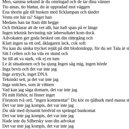
Men, samma sekund är du omringad och de tar dina vänner
Tio ainas, tio blattar, du är uppradad mot väggen
Ena shorin går till busken med ficklampan och tänder
Vems ere här ra? Säger han
Medans han tar fram ditt hegge
Och förklarar att de vet allt, har haft span på er länge
Ingen teknisk bevisning när labresultatet kom dock
Advokaten ger goda besked om din rättegång och
Klart ingen sa ett ord, åklagaren lack, cok soft
Nu kan du sänka trycket rejält på ditt blodomlopp, för du ser Tala är s
Sitt I cellen och ba vila en stund och
Se till att va stark, vik ej en tum
Le åt situationen och ba sjung Ingen såg mig, ingen hörde
Inga bevis och det var inte jag
Inge avtryck, inget DNA
Tekniskt sett, ja det var inte jag
Inga snitches, som är vittnen
Vad kan jag säga domarn, det var inte jag
På mitt förhör, ni finner inget
Förutom två ord, "ingen kommentar" Du kör en tjålburk med massa s
Det var inte jag kompis, det var inte jag
Du står med dynamit bredvid en sprängd bankomat
Det var inte jag kompis, det var inte jag
Hade inte du Silbersky som din advokat
Det var inte jag kompis, det var inte jag