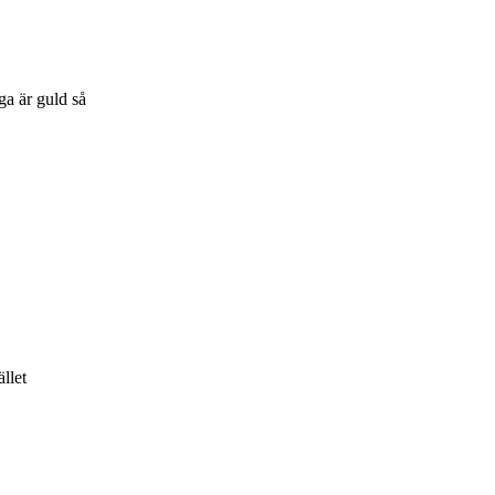
iga är guld så
llet