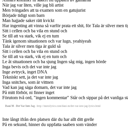
När jag var liten, ville jag bli artist
Men tvingades att ta examen som en gatujurist
Började tidigt som barn
Man hajjade saker rätt kvickt
Har ingenting att vinna så varför prata ett shit, för Tala är silver men t
Sitt i cellen och ba vila en stund och
Se till att va stark, vik ej en tum
Tänk igenom situationen och var lugn, yeahiyeah
Tala är silver men tiga är guld så
Sitt i cellen och ba vila en stund och
Se till att va stark, vik ej en tum och
Le åt situationen och ba sjung Ingen såg mig, ingen hörde
Inga bevis och det var inte jag
Inge avtryck, inget DNA
Tekniskt sett, ja det var inte jag
Inga snitches, som är vittnen
Vad kan jag säga domarn, det var inte jag
På mitt förhör, ni finner inget
Förutom två ord, "ingen kommentar" Står och sippar på det vanliga stä
Dani M - Det Var Inte Jag
- http://motolyrics.com/dani-m/det-var-inte-jag-lyrics.html
Inte långt ifrån den platsen där du har allt ditt grelle
På en sekund, hinner du uppfatta saaben som vänder