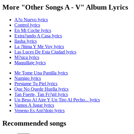
More "Other Songs A - V" Album Lyrics
A?o Nuevo lyrics
Control lyrics
En Mi Coche lyrics
Extra?ando A Casa lyrics
Ilasha lyrics
La ?ltima Y Me Voy lyrics
Las Luces De Esta Ciudad lyrics
M?sica lyrics
Maquillaje lyrics
Me Tome Una Pastilla lyrics
Namigo lyrics
Prestame Tu Piel lyrics
Que No Quede Huella lyrics
Tan Fuerte, Tan Fr?gil lyrics
Un Beso Al Aire Y Un Tiro Al Pecho... lyrics
Vamos A Jugar lyrics
Veneno Es Ant?doto lyrics
Recommended songs