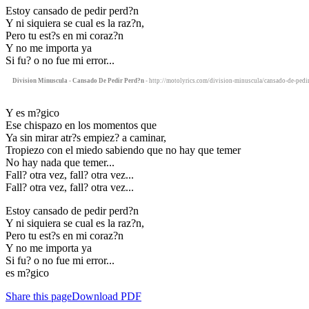
Estoy cansado de pedir perd?n
Y ni siquiera se cual es la raz?n,
Pero tu est?s en mi coraz?n
Y no me importa ya
Si fu? o no fue mi error...
Division Minuscula - Cansado De Pedir Perd?n
- http://motolyrics.com/division-minuscula/cansado-de-pedir
Y es m?gico
Ese chispazo en los momentos que
Ya sin mirar atr?s empiez? a caminar,
Tropiezo con el miedo sabiendo que no hay que temer
No hay nada que temer...
Fall? otra vez, fall? otra vez...
Fall? otra vez, fall? otra vez...
Estoy cansado de pedir perd?n
Y ni siquiera se cual es la raz?n,
Pero tu est?s en mi coraz?n
Y no me importa ya
Si fu? o no fue mi error...
es m?gico
Share this page
Download PDF