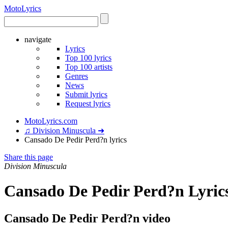
Moto
Lyrics
navigate
Lyrics
Top 100 lyrics
Top 100 artists
Genres
News
Submit lyrics
Request lyrics
MotoLyrics.com
♫ Division Minuscula ➜
Cansado De Pedir Perd?n lyrics
Share this page
Division Minuscula
Cansado De Pedir Perd?n Lyric
Cansado De Pedir Perd?n video