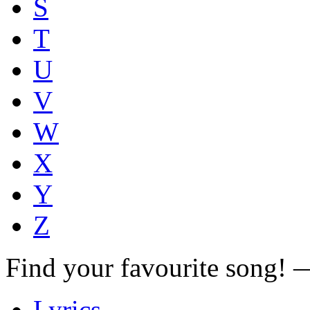
S
T
U
V
W
X
Y
Z
Find your favourite song!
Lyrics