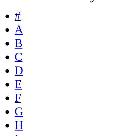
#
A
B
C
D
E
F
G
H