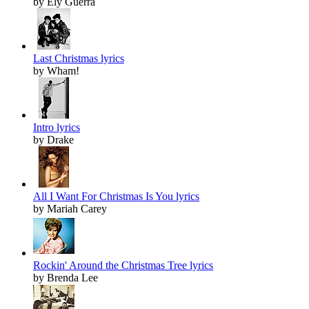
by Ely Guerra
Last Christmas lyrics
by Wham!
Intro lyrics
by Drake
All I Want For Christmas Is You lyrics
by Mariah Carey
Rockin' Around the Christmas Tree lyrics
by Brenda Lee