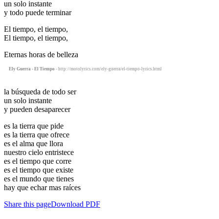
un solo instante
y todo puede terminar
El tiempo, el tiempo,
El tiempo, el tiempo,
Eternas horas de belleza
Ely Guerra - El Tiempo
- http://motolyrics.com/ely-guerra/el-tiempo-lyrics.html
la búsqueda de todo ser
un solo instante
y pueden desaparecer
es la tierra que pide
es la tierra que ofrece
es el alma que llora
nuestro cielo entristece
es el tiempo que corre
es el tiempo que existe
es el mundo que tienes
hay que echar mas raíces
Share this page
Download PDF