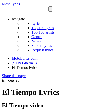
Moto
Lyrics
navigate
Lyrics
Top 100 lyrics
Top 100 artists
Genres
News
Submit lyrics
Request lyrics
MotoLyrics.com
♫ Ely Guerra ➜
El Tiempo lyrics
Share this page
Ely Guerra
El Tiempo Lyrics
El Tiempo video