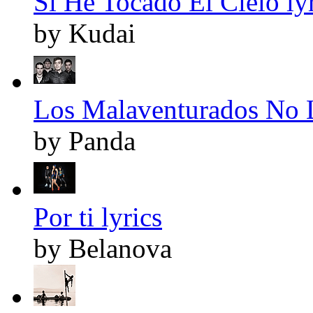
Si He Tocado El Cielo ly
by Kudai
Los Malaventurados No L
by Panda
Por ti lyrics
by Belanova