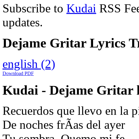
Subscribe to
Kudai
RSS Feed
updates.
Dejame Gritar Lyrics T
english
(2)
Download PDF
Kudai - Dejame Gritar l
Recuerdos que llevo en la p
De noches frÃ­as del ayer
Tu sombra, Quemo mi fe