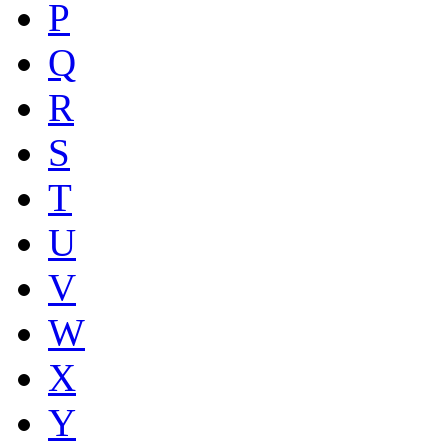
P
Q
R
S
T
U
V
W
X
Y