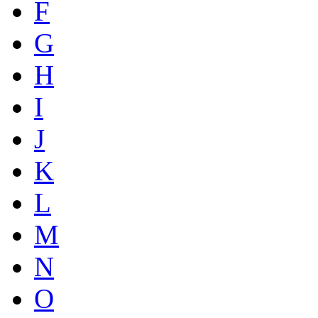
F
G
H
I
J
K
L
M
N
O