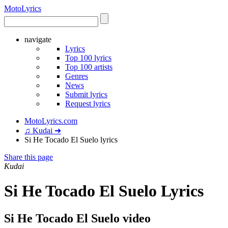
Moto
Lyrics
navigate
Lyrics
Top 100 lyrics
Top 100 artists
Genres
News
Submit lyrics
Request lyrics
MotoLyrics.com
♫ Kudai ➜
Si He Tocado El Suelo lyrics
Share this page
Kudai
Si He Tocado El Suelo Lyrics
Si He Tocado El Suelo video