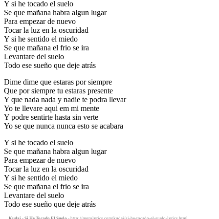
Y si he tocado el suelo
Se que mañana habra algun lugar
Para empezar de nuevo
Tocar la luz en la oscuridad
Y si he sentido el miedo
Se que mañana el frio se ira
Levantare del suelo
Todo ese sueño que deje atrás
Dime dime que estaras por siempre
Que por siempre tu estaras presente
Y que nada nada y nadie te podra llevar
Yo te llevare aqui em mi mente
Y podre sentirte hasta sin verte
Yo se que nunca nunca esto se acabara
Y si he tocado el suelo
Se que mañana habra algun lugar
Para empezar de nuevo
Tocar la luz en la oscuridad
Y si he sentido el miedo
Se que mañana el frio se ira
Levantare del suelo
Todo ese sueño que deje atrás
Kudai - Si He Tocado El Suelo
- http://motolyrics.com/kudai/si-he-tocado-el-suelo-lyrics.html