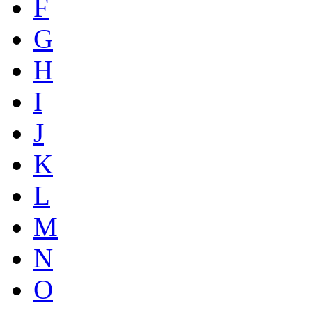
F
G
H
I
J
K
L
M
N
O