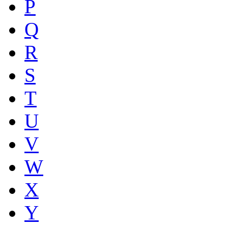
P
Q
R
S
T
U
V
W
X
Y