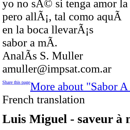
yo no sÃ© si tenga amor la
pero allÃ¡, tal como aquÃ­
en la boca llevarÃ¡s
sabor a mÃ­.
AnalÃ­s S. Muller
amuller@impsat.com.ar
Share this page
More about "Sabor A
French translation
Luis Miguel - saveur à